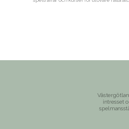
Västergötlan
intresset 
spelmansstäm