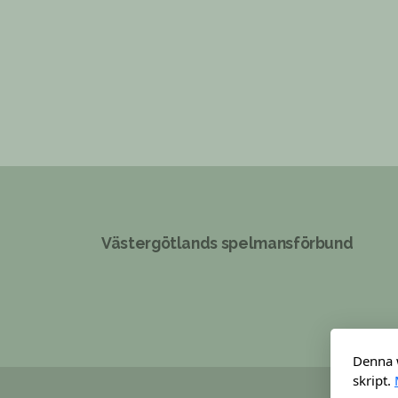
Västergötlands spelmansförbund
Denna 
skript.
Copyr