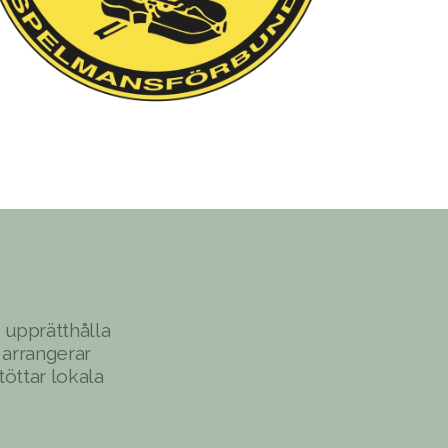
 upprätthålla
 arrangerar
töttar lokala