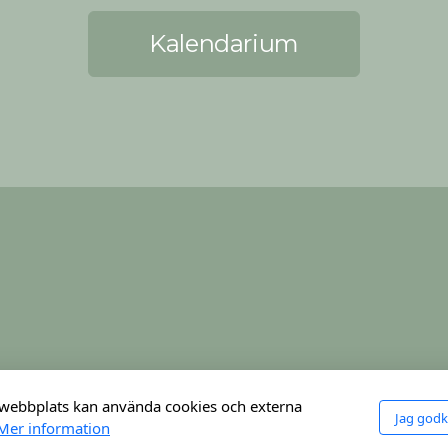
Kalendarium
webbplats kan använda cookies och externa
Jag god
Mer information
ight ©2024 Västergötlands Spelmansförbund, Med ensa