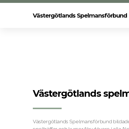
Västergötlands Spelmansförbund
Västergötlands spel
Västergötlands Spelmansförbund bildade
spelträffar och kurser för utövare i alla åld