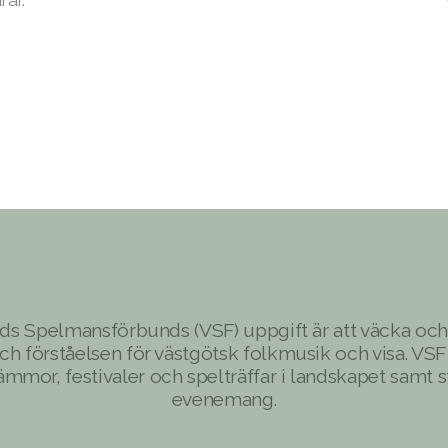
ds Spelmansförbunds (VSF) uppgift är att väcka och
och förståelsen för västgötsk folkmusik och visa. VSF
mor, festivaler och spelträffar i landskapet samt s
evenemang.